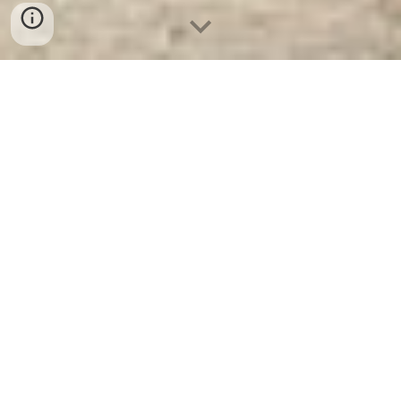
Bàn Học Sinh Cấp 1,2 Chỗ Ngồi Rời AT-
BHS01