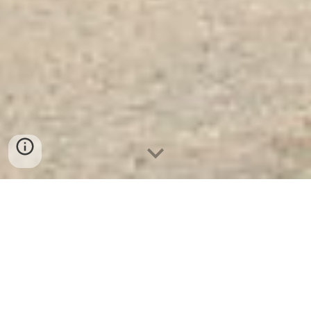
Bàn Chân Sắt BEMC - LC14 -
Nơi Cung Cấp Uy Tín Chất
Lượng Số 1 VN
Bàn Chân Sắt BEMC - LC14.
Tủ Hồ Sơ
Wardrobe
, Tủ Thư Viện Di Động, Tủ Quần Áo,