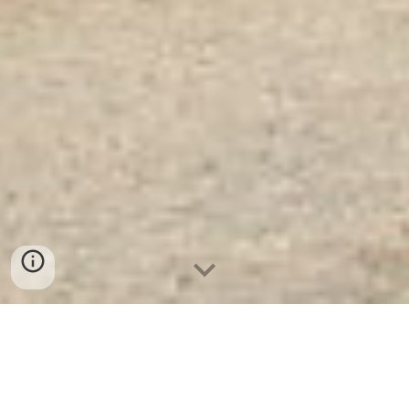
Tủ Đựng Quần Áo Cán Bộ
Công Nhân Viên K21