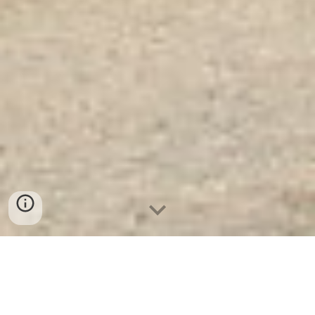
Tủ Sắt Gia Đình BEMC-
19B3C3 -
Nơi Cung Cấp Uy