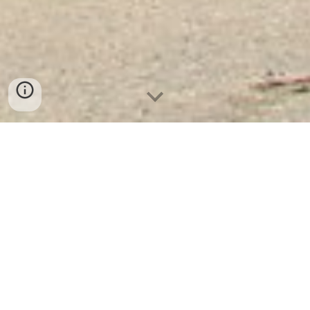
Tủ Đựng Linh Kiện BEMC 30
Ngăn Kéo
Tủ Đựng Linh Kiện BEMC 30 Ngăn Kéo.
Tại nơi công cộng như siêu thị, công ty, nhà
máy, trường học, bệnh viện...Luôn cần 1
chiếc tủ Locker nhiều ngăn để bảo quản đồ
đạc cá nhân.
Tủ Đựng Linh Kiện BEMC 30
Ngăn Kéo
là giải pháp tốt nhất với cam kết