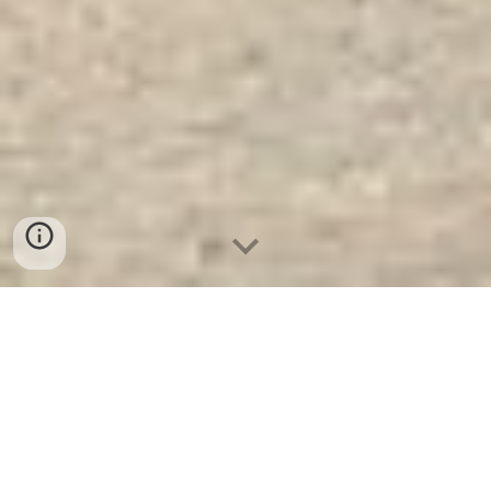
Tủ Đựng Hồ Sơ Chống Cháy
WELKO FRC3 LED Brown. Công Ty
Sản Xuất Và Phân Phối Tủ Hồ Sơ
Chống Cháy Hàng Đầu Thế Giới