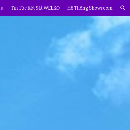
ệu
Tin Tức Két Sắt WELKO
Hệ Thống Showroom
ion