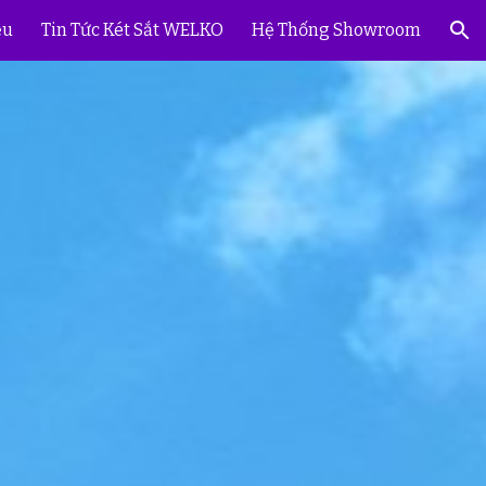
ệu
Tin Tức Két Sắt WELKO
Hệ Thống Showroom
ion