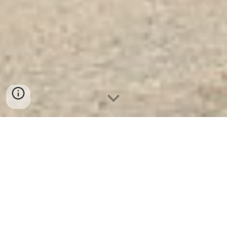
Tủ Đựng Công Cụ Hỗ Trợ
BDI - K2 - Nơi Cung Cấp Uy
Tín Và Chất Lượng Số 1 Tại
VN
Tủ Đựng Công Cụ Hỗ Trợ BDI - K2
- Tủ Hồ