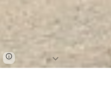
Tủ Bảo Mật Ngân Hàng Steel
Security Cabinet BDI NH4 - E
Gold - Nơi Cung Cấp Uy Tín
Và Chất Lượng Số 1 Tại VN