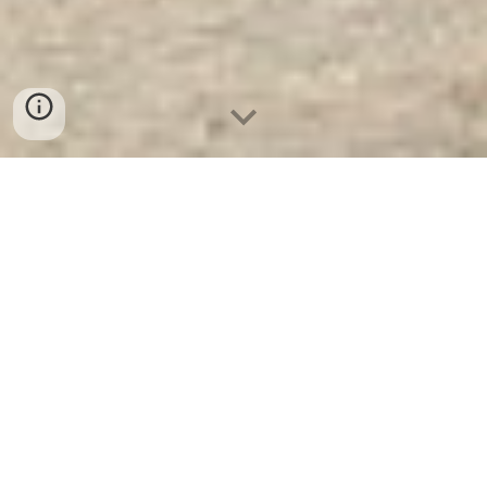
Tủ Bảo Mật Ngân Hàng Steel
Security Cabinet BDI NH04 - E
Silver
Tủ Bảo Mật Ngân Hàng Steel Security
Cabinet BDI NH04 - E Silver.
Tủ Hồ Sơ + Tủ
Thư Viện Di Động, Tủ Quần Áo, Tủ Lắp
Ghép, Tủ Hồ Sơ Văn Phòng, Tủ LOCKER,
Tủ Sắt, Giá Sắt, Tủ Hồ Sơ. Tủ Hồ Sơ BEMC
An Phát là sản phẩm có độ an toàn, bảo mật