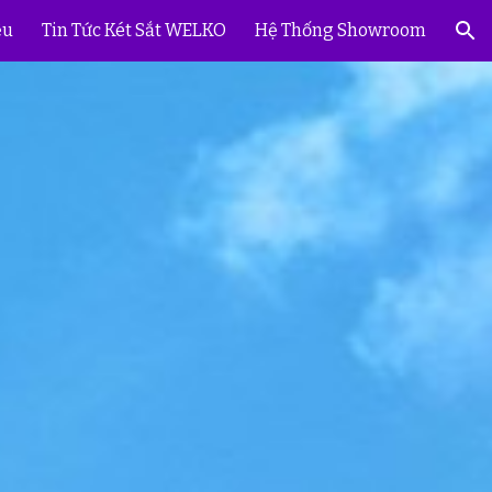
ệu
Tin Tức Két Sắt WELKO
Hệ Thống Showroom
ion