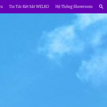
ệu
Tin Tức Két Sắt WELKO
Hệ Thống Showroom
ion