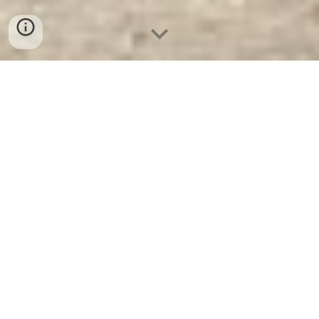
Két Sắt KCC200 White - KC
- Nhà
Máy SX Két Sắt Số 1 Tại VN
Két Sắt KCC200 White - KC -
Két Sắt
WELKO là Thương Hiệu Uy Tín Trên 30 Năm
Kinh Nghiệm. Công ty luôn đặt chữ tín lên
hàng đầu. Nhà máy SX Tuyển đại lý cấp 1
cung cấp Két Sắt Với Nhiều Thương Hiệu Nổi
Tiếng Hàng Đầu Tại Việt Nam Và Trên Thế
Giới.
Ưu Đãi Khủng
khi mua sắm Két Sắt
WELKO.
Cam Kết 100% Giá Gốc
, Giá Cực
SOCK
+ Chúng Tôi Chỉ Bán Với Giá Gốc
Nhà Máy Sản Xuất +
Giao Hàng và Lắp Đặt