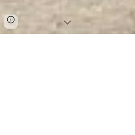
Két Sắt WELKO KN170 Brown -
LED Tròn. Công Ty Sản Xuất Và
Phân Phối Két Sắt Hàng Đầu Thế
Giới.
Két Sắt WELKO KN170 Brown - LED Tròn
-
Két Sắt WELKO là Thương Hiệu Uy Tín Hơn
30 Năm Kinh Nghiệm. Công ty luôn đặt chữ