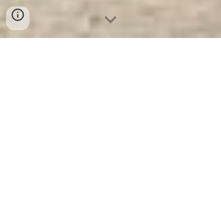
Két Sắt Xất Khẩu Mỹ WELKO
US1650 FE 2 Cửa. Công Ty Sản
Xuất Và Phân Phối Két Sắt Hàng
Đầu Thế Giới
Két Sắt Xất Khẩu Mỹ WELKO US1650 FE 2
Cửa
- Két Sắt WELKO là Thương Hiệu Uy
Tín Hơn 30 Năm Kinh Nghiệm. Công ty luôn
đặt chữ tín lên hàng đầu. Nhà Máy Sản Xuất
Tuyển Đại Lý Cấp 1 Cung Cấp Két Sắt Xuất