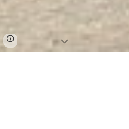
Két Sắt Xuất Khẩu Mỹ WELKO
US1320 FE. Công Ty Sản Xuất Và
Phân Phối Két Sắt Hàng Đầu Thế
Giới
Két Sắt Xuất Khẩu Mỹ WELKO US1320 FE