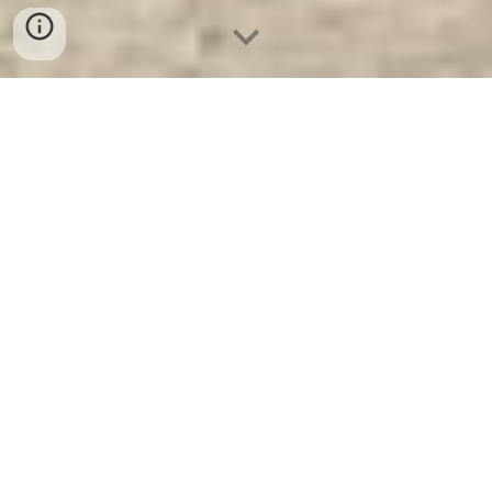
Két Sắt Xuất Khẩu Mỹ WELKO
US1080 FE White. Công Ty Sản
Xuất Và Phân Phối Két Sắt Hàng
Đầu Thế Giới
Két Sắt Xuất Khẩu Mỹ WELKO US1080 FE
White
- Két Sắt WELKO là Thương Hiệu Uy
Tín Hơn 30 Năm Kinh Nghiệm. Công ty luôn
đặt chữ tín lên hàng đầu. Nhà Máy Sản Xuất
Tuyển Đại Lý Cấp 1 Cung Cấp Két Sắt Xuất