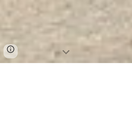
Két Sắt Xuất Khẩu Cao Cấp
WELKO US1320 DK. Công Ty Sản
Xuất Và Phân Phối Két Sắt Hàng
Đầu Thế Giới