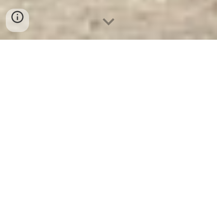
Két Sắt Welko KCC60 FE - Brown
-
Nhà Máy SX Két Sắt Số 1 Tại VN
Két Sắt Welko KCC60 FE - Brown -
Két Sắt
WELKO Là Thương Hiệu Uy Tín Trên 30
Năm Kinh Nghiệm. Công ty luôn đặt chữ tín
lên hàng đầu. Nhà máy SX Tuyển đại lý cấp
1 cung cấp Két Sắt Với Nhiều Thương Hiệu
Nổi Tiếng Hàng Đầu Tại Việt Nam Và Trên
Thế Giới.
Ưu Đãi Khủng
khi mua sắm Két
Sắt WELKO.
Cam Kết 100% Giá Gốc
, Giá
Cực
SOCK
+ Chúng Tôi Chỉ Bán Với Giá
Gốc Nhà Máy Sản Xuất +
Giao Hàng và Lắp