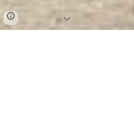
Két Sắt Welko KCC150 FE - Brown
- Nhà Máy SX Két Sắt Số 1 Tại VN
Két Sắt Welko KCC150 FE - Brown -
Két
Sắt WELKO Là Thương Hiệu Uy Tín Trên 30
Năm Kinh Nghiệm. Công ty luôn đặt chữ tín
lên hàng đầu. Nhà máy SX Tuyển đại lý cấp
1 cung cấp Két Sắt Với Nhiều Thương Hiệu
Nổi Tiếng Hàng Đầu Tại Việt Nam Và Trên
Thế Giới.
Ưu Đãi Khủng
khi mua sắm Két
Sắt WELKO.
Cam Kết 100% Giá Gốc
, Giá
Cực
SOCK
+ Chúng Tôi Chỉ Bán Với Giá
Gốc Nhà Máy Sản Xuất +
Giao Hàng và Lắp