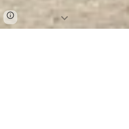
Két Sắt Welko KCC120 FE - Brown
- Nhà Máy SX Két Sắt Số 1 Tại VN
Két Sắt Welko KCC120 FE - Brown -
Két
Sắt WELKO Là Thương Hiệu Uy Tín Trên 30
Năm Kinh Nghiệm. Công ty luôn đặt chữ tín
lên hàng đầu. Nhà máy SX Tuyển đại lý cấp
1 cung cấp Két Sắt Với Nhiều Thương Hiệu
Nổi Tiếng Hàng Đầu Tại Việt Nam Và Trên
Thế Giới.
Ưu Đãi Khủng
khi mua sắm Két
Sắt WELKO.
Cam Kết 100% Giá Gốc
, Giá
Cực
SOCK
+ Chúng Tôi Chỉ Bán Với Giá
Gốc Nhà Máy Sản Xuất +
Giao Hàng và Lắp