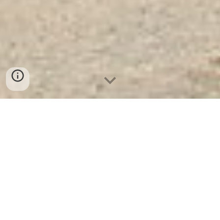
Két Sắt Vân Tay
KS80N-FE
Két Sắt Vân Tay KS80N-FE
Két sắt cho các
văn phòng công ty hiện nay rất phổ biến
Safe
và đóng vai trò quan trọng trong bảo
quản tiền bạc,
Safes
con dấu
Fireproof