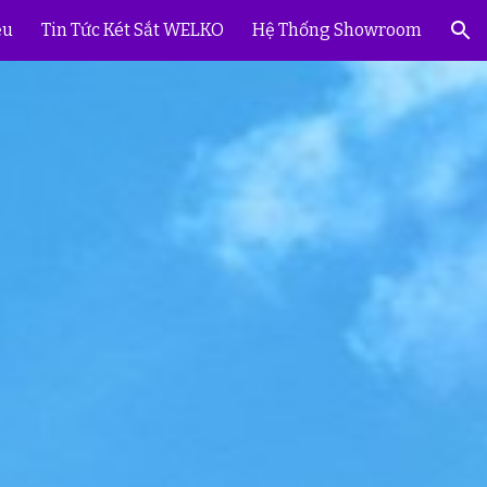
ệu
Tin Tức Két Sắt WELKO
Hệ Thống Showroom
ion