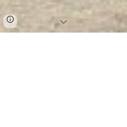
Két Sắt Văn Phòng
KS125 - E Gold
Nhà Máy Sản Xuất Két Sắt WELKO SAFE
Nhà máy sản xuất két sắt cao cấp Welko
Safe trực thuộc Tổng Công ty Cổ phần Thiết
Bị Vật Tư Ngân hàng và An Toàn Kho Quỹ