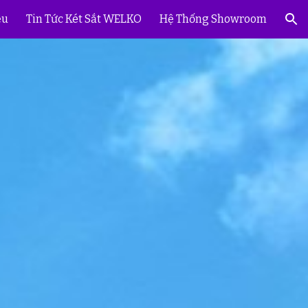
ệu
Tin Tức Két Sắt WELKO
Hệ Thống Showroom
ion