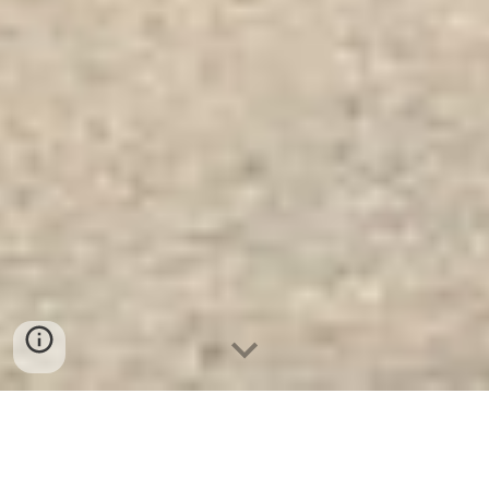
Két Sắt Trong Két Sắt WELKO
US88 FE White. Công Ty Sản Xuất