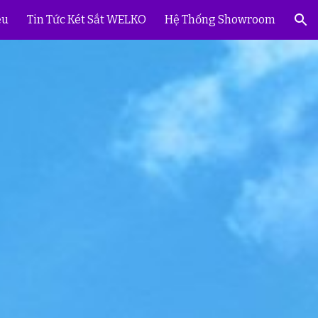
ệu
Tin Tức Két Sắt WELKO
Hệ Thống Showroom
ion