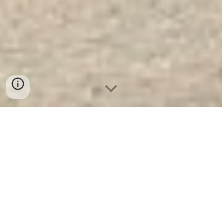
Két Sắt Thương Hiệu KCC41 - Led
Tròn
- Nhà Máy SX Két Sắt Số 1 Tại
VN
Két Sắt Thương Hiệu KCC41 - Led Tròn
Két Sắt WELKO là Thương Hiệu Uy Tín Trên
30 Năm Kinh Nghiệm. Công ty luôn đặt chữ
tín lên hàng đầu. Nhà máy SX Tuyển đại lý