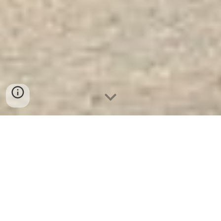
Két Sắt Thương Hiệu KCC120 - Led
Tròn
- Nhà Máy SX Két Sắt Số 1 Tại
VN
Két Sắt Thương Hiệu KCC120 - Led Tròn
Két Sắt WELKO là Thương Hiệu Uy Tín Trên
30 Năm Kinh Nghiệm. Công ty luôn đặt chữ