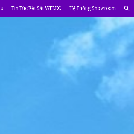
ệu
Tin Tức Két Sắt WELKO
Hệ Thống Showroom
ion