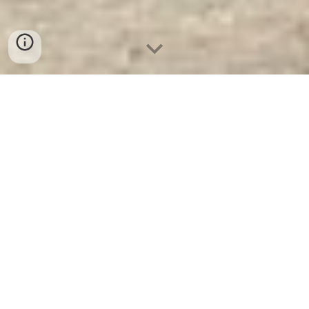
Két Sắt Chống Cháy KCC240 E -
Brown
-
Cty Sản Xuất KÉT SẮT
Hàng Đầu VN
Két Sắt Chống Cháy KCC240 E - Brown -
Két Sắt WELKO là Thương Hiệu Uy Tín Trên
30 Năm Kinh Nghiệm. Công ty luôn đặt chữ
tín lên hàng đầu. Nhà máy SX Tuyển đại lý
cấp 1 cung cấp Két Sắt Với Nhiều Thương
Hiệu Nổi Tiếng Hàng Đầu Tại Việt Nam Và
Trên Thế Giới.
Ưu Đãi Khủng
khi mua sắm
Két Sắt WELKO.
Cam Kết 100% Giá Gốc
,