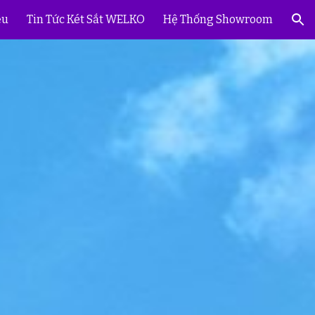
ệu
Tin Tức Két Sắt WELKO
Hệ Thống Showroom
ion