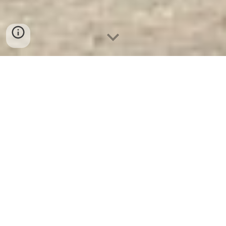
Két Sắt Nhập Khẩu KCC50 DK -
Brown
- Nhà Máy SX Két Sắt Số 1
Tại VN
Két Sắt Nhập Khẩu KCC50 DK - Brown -
Két Sắt WELKO là Thương Hiệu Uy Tín Trên
30 Năm Kinh Nghiệm. Công ty luôn đặt chữ
tín lên hàng đầu. Nhà máy SX Tuyển đại lý
cấp 1 cung cấp Két Sắt Với Nhiều Thương
Hiệu Nổi Tiếng Hàng Đầu Tại Việt Nam Và
Trên Thế Giới.
Ưu Đãi Khủng
khi mua sắm
Két Sắt WELKO.
Cam Kết 100% Giá Gốc
,