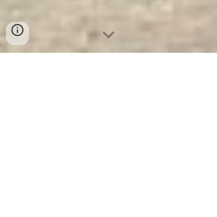
Két Sắt Chống Cháy WELKO K1650
KC
- Pro - Nhà Máy SX Két Sắt Số 1
Tại VN
Két Sắt Chống Cháy Welko K1650 KC -
Pro -
Két Sắt Ngân Hàng Là Thương Hiệu Uy
Tín Trên 30 Năm Kinh Nghiệm. Công ty luôn
đặt chữ tín lên hàng đầu. Nhà máy SX Tuyển
Đại Lý cấp 1 cung cấp Két Sắt Với Nhiều
Thương Hiệu Nổi Tiếng Hàng Đầu Tại Việt
Nam Và Trên Thế Giới.
Ưu Đãi Khủng
khi
mua sắm Két Sắt WELKO.
Cam Kết 100%