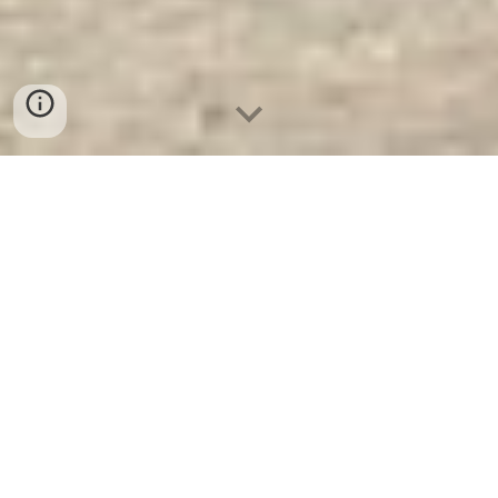
Két Sắt Xuất Khẩu Cao Cấp
WELKO US68 DK White. Công Ty
Sản Xuất Và Phân Phối Két Sắt
Hàng Đầu Thế Giới
Két Sắt Xuất Khẩu Cao Cấp WELKO US68