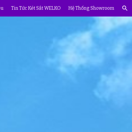
ệu
Tin Tức Két Sắt WELKO
Hệ Thống Showroom
ion