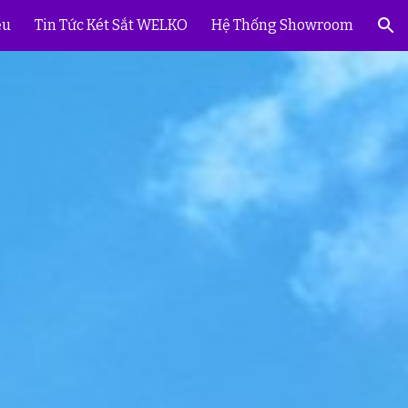
ệu
Tin Tức Két Sắt WELKO
Hệ Thống Showroom
ion