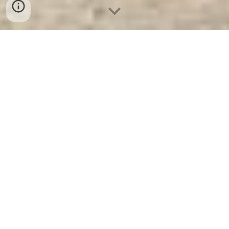
Két Sắt Khách Sạn Hotel Safes
WELKO HS42 DH
- Nhà Máy Sản
Xuất Két Sắt Số 1 Tại Việt Nam
Két Sắt Khách Sạn Hotel Safes WELKO
HS42 DH
-
Két Sắt WELKO là Thương Hiệu
Uy Tín Trên 30 Năm Kinh Nghiệm. Công ty
luôn đặt chữ tín lên hàng đầu. Két Sắt Khách
Sạn Hotel Safes WELKO Thương Hiệu Nổi
Tiếng Hàng Đầu Tại Việt Nam Và Trên Thế
Giới.
Ưu Đãi Khủng
khi mua sắm Két Sắt
Khách Sạn Hotel Safes WELKO.
Cam Kết
100% Giá Gốc
, Giá Cực
SOCK
+ Chúng Tôi
Chỉ Bán Với Giá Gốc Nhà Máy Sản Xuất +