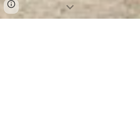
Két Sắt Khách Sạn Hotel Safes
WELKO HS42 Black E Silver
- Nhà
Máy Sản Xuất Két Sắt Số 1 Tại Việt
Nam
Két Sắt Khách Sạn Hotel Safes WELKO
HS42 Black E Silver -
Két Sắt WELKO là
Thương Hiệu Uy Tín Trên 30 Năm Kinh
Nghiệm. Công ty luôn đặt chữ tín lên hàng
đầu. Két Sắt Khách Sạn Hotel Safes WELKO
Thương Hiệu Nổi Tiếng Hàng Đầu Tại Việt
Nam Và Trên Thế Giới.
Ưu Đãi Khủng
khi
mua sắm Két Sắt Khách Sạn Hotel Safes
WELKO.
Cam Kết 100% Giá Gốc
, Giá Cực