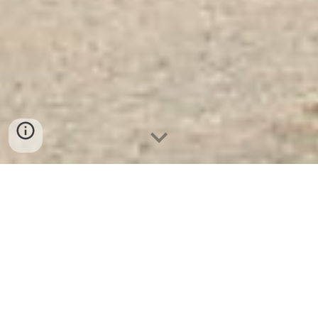
Két Sắt Hàn Quốc
KS125 - Led Dài
Két Sắt Hàn Quốc KS125 - Led Dài
Két sắt
cho các văn phòng công ty hiện nay rất phổ
biến và đóng vai trò quan trọng trong bảo