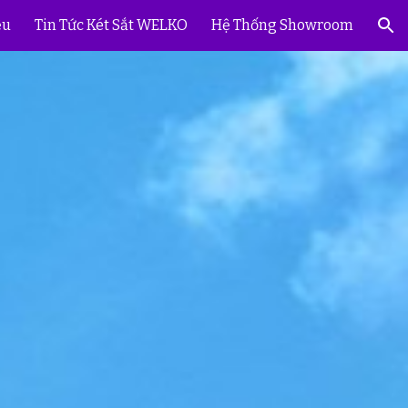
ệu
Tin Tức Két Sắt WELKO
Hệ Thống Showroom
ion