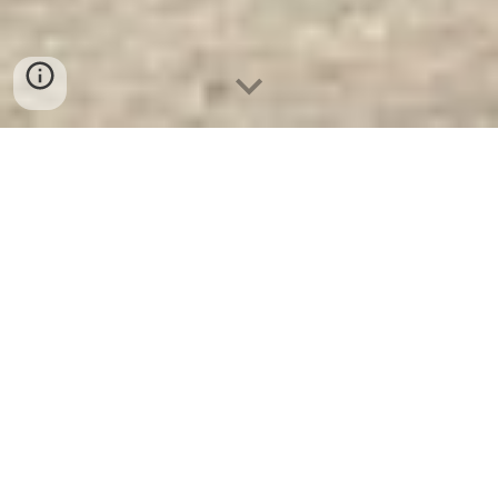
Két Sắt Chống Cháy KCC 200 - KC
- Nhà Máy SX Két Sắt Số 1 Tại VN
Két Sắt Chống Cháy KCC 200 - KC -
Két
Sắt WELKO là Thương Hiệu Uy Tín Trên 30
Năm Kinh Nghiệm. Công ty luôn đặt chữ tín
lên hàng đầu. Nhà máy SX Tuyển đại lý cấp
1 cung cấp Két Sắt Với Nhiều Thương Hiệu
Nổi Tiếng Hàng Đầu Tại Việt Nam Và Trên
Thế Giới.
Ưu Đãi Khủng
khi mua sắm Két
Sắt WELKO.
Cam Kết 100% Giá Gốc
, Giá
Cực
SOCK
+ Chúng Tôi Chỉ Bán Với Giá