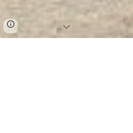
Két Sắt Chống Trộm KCC41-Led
Tròn
- Nhà Máy SX Két Sắt Số 1 Tại
VN
Két Sắt Chống Trộm KCC41-Led Tròn
Két
Sắt WELKO là Thương Hiệu Uy Tín Trên 30
Năm Kinh Nghiệm. Công ty luôn đặt chữ tín
lên hàng đầu. Nhà máy SX Tuyển đại lý cấp
1 cung cấp Két Sắt Với Nhiều Thương Hiệu
Nổi Tiếng Hàng Đầu Tại Việt Nam Và Trên
Thế Giới.
Ưu Đãi Khủng
khi mua sắm Két