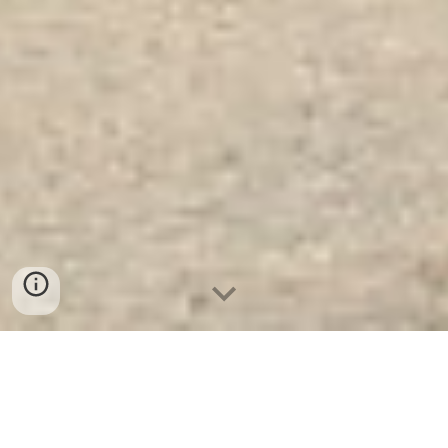
Két Sắt Chống Trộm KCC250-Led
Tròn
- Nhà Máy SX Két Sắt Số 1 Tại
VN