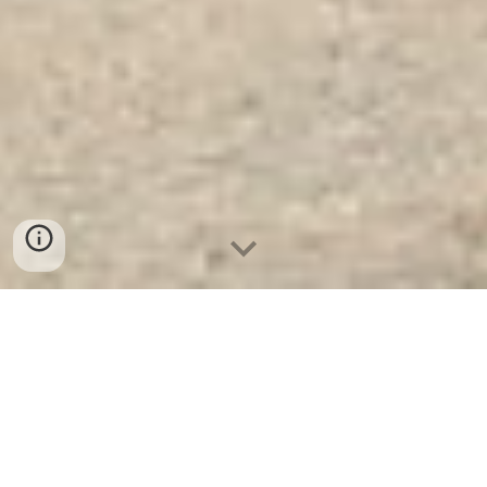
Két Sắt Chống Trộm KCC200-Led
Tròn
- Nhà Máy SX Két Sắt Số 1 Tại
VN
Két Sắt Chống Trộm KCC200-Led Tròn
Két
Sắt WELKO là Thương Hiệu Uy Tín Trên 30