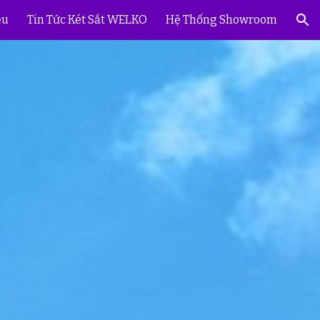
ệu
Tin Tức Két Sắt WELKO
Hệ Thống Showroom
ion