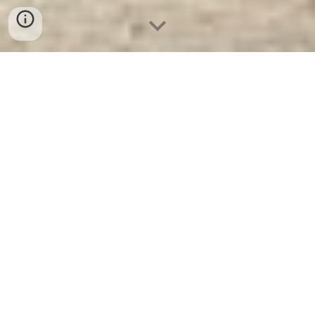
Két Sắt Chống Cháy WELKO
KCC240E
- Nhà Máy SX Két Sắt Số
1 Tại VN
Két Sắt Chống Cháy WELKO KCC240E -
Két Sắt WELKO là Thương Hiệu Uy Tín Trên
30 Năm Kinh Nghiệm. Công ty luôn đặt chữ
tín lên hàng đầu. Nhà máy SX Tuyển đại lý
cấp 1 cung cấp Két Sắt Với Nhiều Thương
Hiệu Nổi Tiếng Hàng Đầu Tại Việt Nam Và
Trên Thế Giới.
Ưu Đãi Khủng
khi mua sắm
Két Sắt WELKO.
Cam Kết 100% Giá Gốc
,
Giá Cực
SOCK
+ Chúng Tôi Chỉ Bán Với Giá
Gốc Nhà Máy Sản Xuất +
Giao Hàng và Lắp