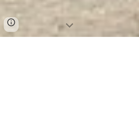
Két Sắt Báo Động KCC240 E Silver
- Brown
- Nhà Máy SX Két Sắt Số 1
Tại VN
Két Sắt Báo Động KCC240 E Silver -
Brown -
Két Sắt WELKO là Thương Hiệu Uy
Tín Trên 30 Năm Kinh Nghiệm. Công ty luôn
đặt chữ tín lên hàng đầu. Nhà máy SX Tuyển
đại lý cấp 1 cung cấp Két Sắt Với Nhiều
Thương Hiệu Nổi Tiếng Hàng Đầu Tại Việt
Nam Và Trên Thế Giới.
Ưu Đãi Khủng
khi
mua sắm Két Sắt WELKO.
Cam Kết 100%