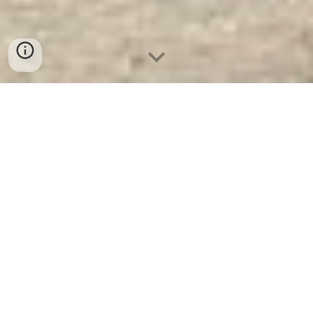
Két Sắt Báo Động KCC110 E Silver
- Brown
- Nhà Máy SX Két Sắt Số 1
Tại VN
Két Sắt Báo Động KCC110 E Silver -
Brown -
Két Sắt WELKO là Thương Hiệu Uy
Tín Trên 30 Năm Kinh Nghiệm. Công ty luôn
đặt chữ tín lên hàng đầu. Nhà máy SX Tuyển
đại lý cấp 1 cung cấp Két Sắt Với Nhiều
Thương Hiệu Nổi Tiếng Hàng Đầu Tại Việt
Nam Và Trên Thế Giới.
Ưu Đãi Khủng
khi
mua sắm Két Sắt WELKO.
Cam Kết 100%